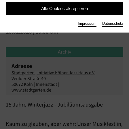
Alle Cookies akzeptieren
Winterjazz Köln 2026
Impressum
Datenschutz
10.01.2026 | 19:00 Uhr
Archiv
Adresse
Stadtgarten | Initiative Kölner Jazz Haus e.V.
Venloer Straße 40
50672 Köln [ Innenstadt ]
www.stadtgarten.de
15 Jahre Winterjazz - Jubiläumsausgabe
Kaum zu glauben, aber wahr: Unser Musikfest in,