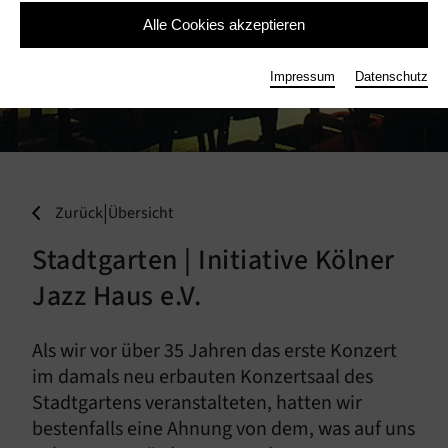
Alle Cookies akzeptieren
Impressum
Datenschutz
© Foto: Patrick Essex
|
Zurück
Übersicht
Stadtgarten | Initiative Kölner
Jazz Haus e.V.
Als wir vor über 35 Jahren das erste Konzert
im damals neu erbauten Konzertsaal des
Stadtgartens veranstalteten, hatten wir
bestenfalls eine Ahnung von dem, was auf uns