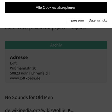
Alle Cookies akzeptieren
Kaiser · Manderscheid · Samba
Impressum
Datenschutz
08.07.2026 | 20:00 Uhr
| 7,00 € – 14,00 €
Archiv
Adresse
Loft
Wißmannstr. 30
50823 Köln [ Ehrenfeld ]
www.loftkoeln.de
No Sounds for Old Men
de.wikipedia.org/wiki/Wollie_K...