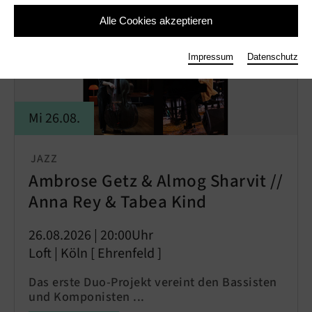
Alle Cookies akzeptieren
Impressum
Datenschutz
Mi 26.08.
JAZZ
Ambrose Getz & Almog Sharvit //
Anna Rey & Tabea Kind
26.08.2026 | 20:00Uhr
Loft | Köln [ Ehrenfeld ]
Das erste Duo-Projekt vereint den Bassisten
und Komponisten ...