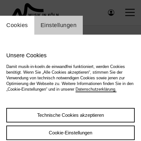
Einstellung Cookienbanner
Cookies
Einstellungen
Unsere Cookies
Damit musik-in-koeln.de einwandfrei funktioniert, werden Cookies
Jesper
benötigt. Wenn Sie „Alle Cookies akzeptieren“, stimmen Sie der
Munk
Verwendung von technisch notwendigen Cookies sowie jenen zur
© Julio
Optimierung der Webseite zu. Weitere Informationen finden Sie in den
Cordey
„Cookie-Einstellungen“ und in unserer
Datenschutzerklärung.
|
Jesper
Munk
© Julio
Cordey
Technische Cookies akzeptieren
Cookie-Einstellungen
|
Zurück
Übersicht