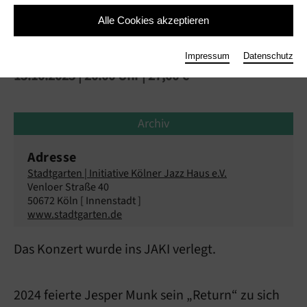
Alle Cookies akzeptieren
Jesper Munk
Impressum
Datenschutz
15.10.2025 | 20:00 Uhr
| 27,00 €
Archiv
Adresse
Stadtgarten | Initiative Kölner Jazz Haus e.V.
Venloer Straße 40
50672 Köln [ Innenstadt ]
www.stadtgarten.de
Das Konzert wurde ins JAKI verlegt.
2024 feierte Jesper Munk sein „Return“ zu sich