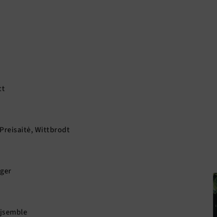
tt
 Preisaitė, Wittbrodt
ger
Ojsemble