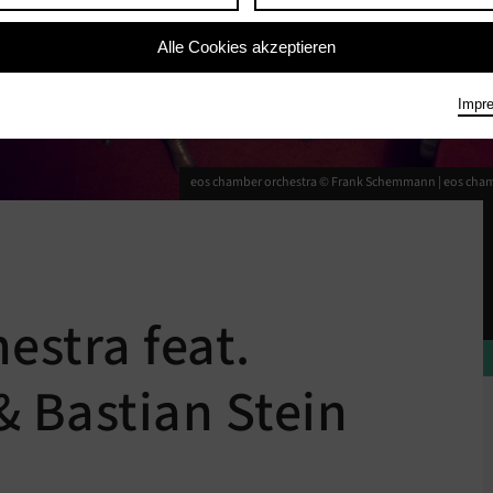
Alle Cookies akzeptieren
Impr
eos chamber orchestra © Frank Schemmann |
eos cha
estra feat.
& Bastian Stein