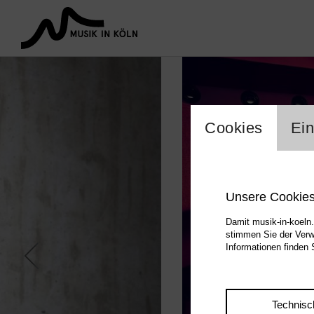
Einstel
Cookies
Ein
Unsere Cookie
Damit musik-in-koeln.
stimmen Sie der Verw
Informationen finden 
Technisc