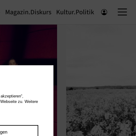
e
Magazin.Diskurs
Kultur.Politik
 akzeptieren“,
 Webseite zu. Weitere
ngen