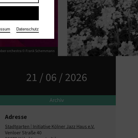
essum
Datenschutz
mber orchestra © Frank Schemmann
21 / 06 / 2026
Archiv
Adresse
Stadtgarten | Initiative Kölner Jazz Haus e.V.
Venloer Straße 40