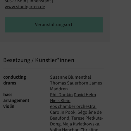
50672 Köln [ Innenstadt ]
www.stadtgarten.de
Veranstaltungsort
Besetzung / Künstler*innen
conducting
Susanne Blumenthal
drums
Thomas Sauerborn
James
Maddren
bass
Phil Donkin
David Helm
arrangement
Niels Klein
violin
eos chamber orchestra:
Carolin Pook, Ségolène de
Beaufond, Terese Pletkute-
Dong, Maja Kwiatkowska,
Volha Hanchar, Christine