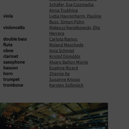
Schäfer, Eva Csizmadia,
Anna Trukhina
viola
Lydia Haurenherm, Pauline
Buss, Simon Pühn
violoncello
Mateusz Kwiatkowski, Elio
Herrera
double bass
Carlota Ramos
flute
Roland Meschede
oboe
Anja Schmiel
clarinet
Kristof Dömötör
saxophone
Alvaro Bañon Monje
basoon
Eugénie Ricard
horn
Zhenjie Ke
trumpet
Susanne Knoop
trombone
Karsten Süßmilch