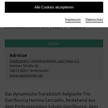
Alle Cookies akzeptieren
Darrifourcq Hermia Ceccaldi
Impressum
Datenschutz
21.09.2025 | 18:00 Uhr
| 12,00 € – 25,00 €
Archiv
Adresse
Stadtgarten | Initiative Kölner Jazz Haus e.V.
Venloer Straße 40
50672 Köln [ Innenstadt ]
www.stadtgarten.de
Das dynamische französisch-belgische Trio
Darrifourcq Hermia Ceccaldis, bestehend aus
dem Perkussionisten Sylvain Darrifourcq, dem