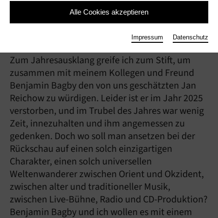
Alle Cookies akzeptieren
Artikel
Alte Musik
Impressum
Datenschutz
Zum Jahresausklang greife ich zum Stift, um
zusammen mit meinem Kollegen und Freund
Benjamin Bagby den von uns geschätzten Jan
Reichow zu würdigen. Leider ist er im Jahr 2025
verstorben, und im Trubel des Jahres war wenig
Zeit, innezuhalten und ihm angemessen zu
gedenken. Doch wo soll man ansetzen bei der
Rückschau auf einen solch einzigartigen
Charakter, einen solch universellen
Weltenwanderer zwischen Orient und Okzident,
zwischen alter und traditioneller Musik,
zwischen Live-Bühne, Radio und CD-Produktion?
Benjamin Bagby und ich wollen es mit einem