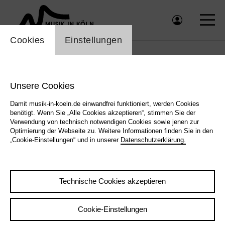
Einstellung Cookienbanner
Cookies
Einstellungen
Unterwegs in der Welt der Musik.
Zwei Texte zum Gedenken an Dr.
Unsere Cookies
Jan Reichow (1940–2025).
Damit musik-in-koeln.de einwandfrei funktioniert, werden Cookies
benötigt. Wenn Sie „Alle Cookies akzeptieren“, stimmen Sie der
Von Norbert Rodenkirchen und Benjamin
Verwendung von technisch notwendigen Cookies sowie jenen zur
Bagby
Optimierung der Webseite zu. Weitere Informationen finden Sie in den
„Cookie-Einstellungen“ und in unserer
Datenschutzerklärung.
Zurück
|
Übersicht
Technische Cookies akzeptieren
20. Dezember 2025
Cookie-Einstellungen