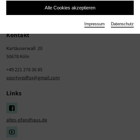
Juliette Lin
Alle Cookies akzeptieren
Musik
Impressum
Datenschutz
Kontakt
Kartäuserwall 20
50678 Köln
+49 221 278 36 85
sportyredfox@gmail.com
Links
altes-pfandhaus.de