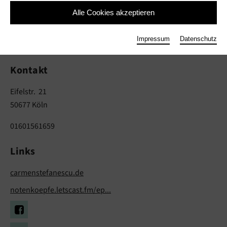
Alle Cookies akzeptieren
Carmen Stefanescu
Impressum
Datenschutz
Musik
Kontakt
Eifelstr. 21
50677 Köln
01601561659
Links
carmenstefanescu.de
notenkoepfe.letscast.fm/ep...